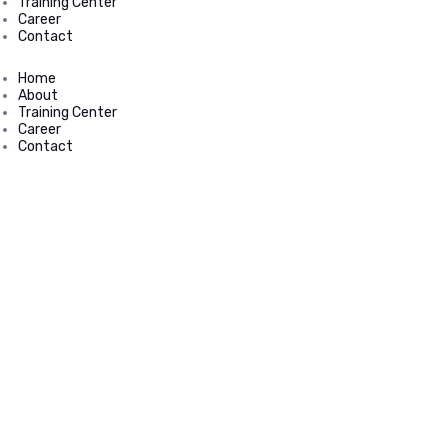
Training Center
Career
Contact
Home
About
Training Center
Career
Contact
Recent News
Preparasi Sampel Air
Limbah untuk Analisis Ion
Agustus 14, 2025