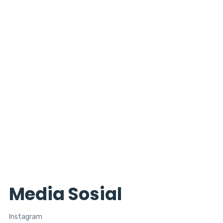
Mendorong Inovasi
Laboratorium Bersama PT
Wiralab Analitika
Juli 16, 2025
Waspada Susu Palsu! Susu
Bubuk Asli vs
Juli 11, 2025
Media Sosial
Instagram