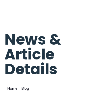
News &
Article
Details
Home
>
Blog
>
Bagaimana Mendeteksi Impurities dengan
Tepat?