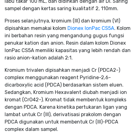
labu takar 100 mL, dan didihkan dengan air DI. Saring
sampel dengan kertas saring kualitatif 2, 110mm.
Proses selanjutnya, kromium (III) dan kromium (VI)
dipisahkan memakai kolom
Dionex IonPac CS5A
. Kolom
ini berbahan resin yang mengandung gugus fungsi
penukar kation dan anion. Resin dalam kolom Dionex
IonPac CS5A memiliki kapasitas yang lebih rendah dan
rasio anion-kation adalah 2:1.
Kromium trivalen dipisahkan menjadi Cr (PDCA2-)
complex menggunakan reagent Pyridine-2,6-
dicarboxylic acid (PDCA) berdasarkan sistem eluen.
Sedangkan, Kromium Hexavalent diubah menjadi ion
kromat (CrO42-). Kromat tidak membentuk kompleks
dengan PDCA. Karena kinetika pertukaran ligan yang
lambat untuk Cr (III), derivatisasi prakolom dengan
PDCA digunakan untuk membentuk Cr (III)-PDCA
complex dalam sampel.