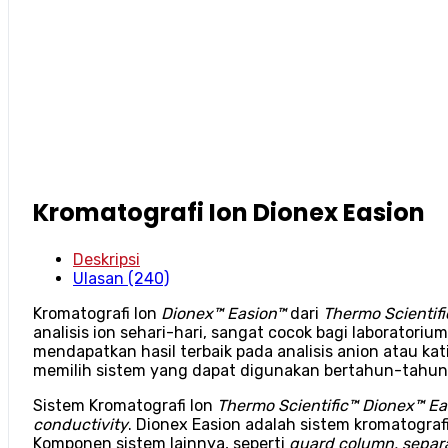
Kromatografi Ion Dionex Easion
Deskripsi
Ulasan (240)
Kromatografi Ion
Dionex™ Easion™
dari
Thermo Scientif
analisis ion sehari-hari, sangat cocok bagi laboratori
mendapatkan hasil terbaik pada analisis anion atau kat
memilih sistem yang dapat digunakan bertahun-tahun
Sistem Kromatografi Ion
Thermo Scientific™ Dionex™ E
conductivity
.
Dionex Easion
adalah sistem kromatograf
Komponen sistem lainnya, seperti
guard column, separ