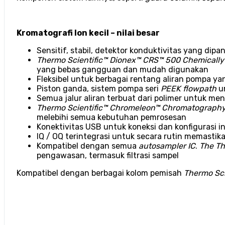
Kromatografi Ion kecil – nilai besar
Sensitif, stabil, detektor konduktivitas yang dipa
Thermo Scientific™ Dionex™ CRS™ 500 Chemicall
yang bebas gangguan dan mudah digunakan
Fleksibel untuk berbagai rentang aliran pompa 
Piston ganda, sistem pompa seri
PEEK flowpath
un
Semua jalur aliran terbuat dari polimer untuk me
Thermo Scientific™ Chromeleon™ Chromatography
melebihi semua kebutuhan pemrosesan
Konektivitas USB untuk koneksi dan konfigurasi 
IQ / OQ terintegrasi untuk secara rutin memastikan
Kompatibel dengan semua
autosampler IC
.
The Th
pengawasan, termasuk filtrasi sampel
Kompatibel dengan berbagai kolom pemisah
Thermo Sci