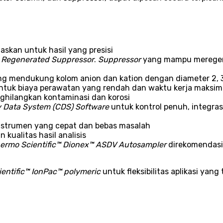
naskan untuk hasil yang presisi
y Regenerated Suppressor
.
Suppressor
yang mampu meregene
yang mendukung kolom anion dan kation dengan diameter 2, 
tuk biaya perawatan yang rendah dan waktu kerja maksi
nghilangkan kontaminasi dan korosi
 Data System (CDS)
Software
untuk kontrol penuh, integras
instrumen yang cepat dan bebas masalah
 kualitas hasil analisis
ermo Scientific™ Dionex™ ASDV Autosampler
direkomendasi
entific™ IonPac™ polymeric
untuk fleksibilitas aplikasi yang