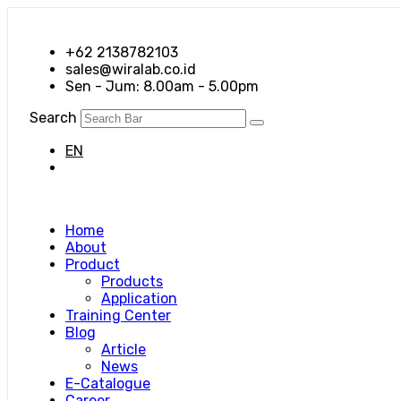
+62 2138782103
sales@wiralab.co.id
Sen - Jum: 8.00am - 5.00pm
Search
EN
ID
Home
About
Product
Products
Application
Training Center
Blog
Article
News
E-Catalogue
Career