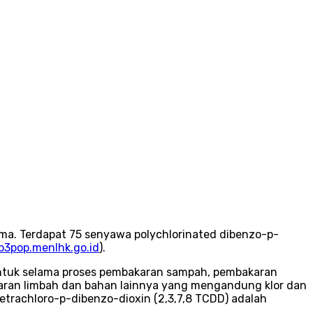
ma. Terdapat 75 senyawa polychlorinated dibenzo-p-
ib3pop.menlhk.go.id
).
rbentuk selama proses pembakaran sampah, pembakaran
akaran limbah dan bahan lainnya yang mengandung klor dan
trachloro-p-dibenzo-dioxin (2,3,7,8 TCDD) adalah