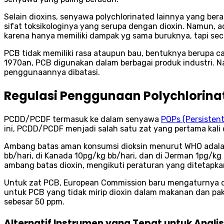
Selain dioxins, senyawa polychlorinated lainnya yang ber
sifat toksikologinya yang serupa dengan dioxin. Namun, ad
karena hanya memiliki dampak yg sama buruknya, tapi sec
PCB tidak memiliki rasa ataupun bau, bentuknya berupa c
1970an, PCB digunakan dalam berbagai produk industri. 
penggunaannya dibatasi.
Regulasi Penggunaan Polychlorinat
PCDD/PCDF termasuk ke dalam senyawa
POPs (Persistent
ini, PCDD/PCDF menjadi salah satu zat yang pertama kali
Ambang batas aman konsumsi dioksin menurut WHO adalah 
bb/hari, di Kanada 10pg/kg bb/hari, dan di Jerman 1pg/k
ambang batas dioxin, mengikuti peraturan yang ditetapka
Untuk zat PCB, European Commission baru mengaturnya d
untuk PCB yang tidak mirip dioxin dalam makanan dan pa
sebesar 50 ppm.
Alternatif Instrumen yang Tepat untuk Analis