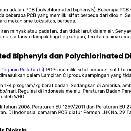
acun adalah PCB (polychlorinated biphenyls). Beberapa PCB 
a beberapa PCB yang memiliki sifat berbeda dari dioxin. Se
ara mekanisme toksisitas, berbeda.
airan minyak atau padatan, dan tidak larut dalam air. Sen
Namun, adanya dampak bagi lingkungan, terutama bioakumu
ed Biphenyls dan Polychlorinated D
 Organic Pollutants)
. POPs memiliki sifat beracun, sulit te
 dimasukkan dalam Lampiran C (produk sampingan yang tida
1-4 pikogram/kg berat badan. Sedangkan di Amerika, amban
g bb/hari. Regulasi di Indonesia melalui Peraturan Badan 
n oleh WHO.
i tahun 2006. Peraturan EU 1259/2011 dan Peraturan EU 
kan. Di Indonesia, cemaran PCB diatur Permen LHK No. 29 
is Dioksin