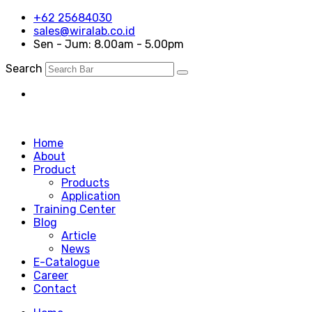
+62 25684030
sales@wiralab.co.id
Sen - Jum: 8.00am - 5.00pm
Search
ID
Home
About
Product
Products
Application
Training Center
Blog
Article
News
E-Catalogue
Career
Contact