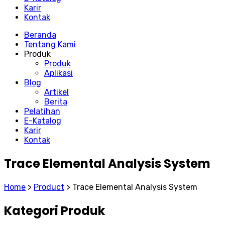
Karir
Kontak
Beranda
Tentang Kami
Produk
Produk
Aplikasi
Blog
Artikel
Berita
Pelatihan
E-Katalog
Karir
Kontak
Trace Elemental Analysis System
Home
>
Product
>
Trace Elemental Analysis System
Kategori Produk