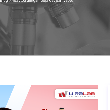
Blog
>
Ada Apa dengan Doja Cat dan Vape?