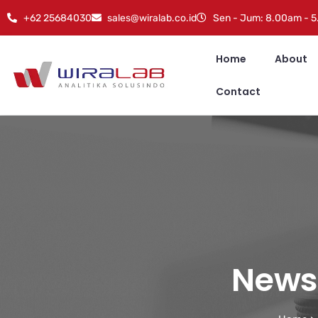
+62 25684030
sales@wiralab.co.id
Sen - Jum: 8.00am - 
Home
About
Contact
News 