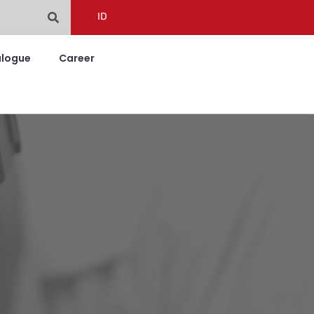
ID
alogue
Career