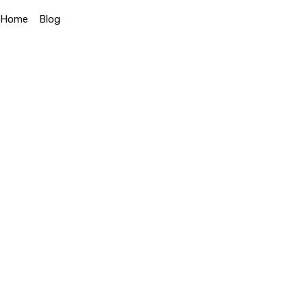
Home
>
Blog
>
Obat Doping: Isotop Membantu Memerangi
Kejahatan