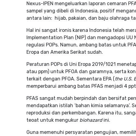
Nexus-IPEN mengeluarkan laporan cemaran PFAS 
sampel yang dibeli di Indonesia, positif menga
antara lain: hijab, pakaian, dan baju olahraga 
Hal ini sangat ironis karena Indonesia telah mer
Implementation Plan (NIP) dan mengadopsi UU 
regulasi POPs. Namun, ambang batas untuk PFAS
Eropa dan Amerika Serikat sudah.
Peraturan POPs di Uni Eropa 2019/1021 menet
atau ppm) untuk PFOA dan garamnya, serta ko
terkait dengan PFOA. Sementara EPA (
the U.S.
memperbarui ambang batas PFAS menjadi 4 ppt
PFAS sangat mudah berpindah dan bersifat pe
mendapatkan istilah ‘bahan kimia selamanya’. 
reproduksi dan perkembangan. Karena itu, sa
teoat untuk mengukur
biohazard
ini.
Guna memenuhi persyaratan pengujian, memili