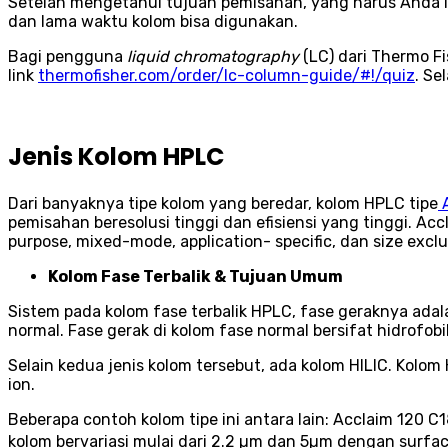
Setelah mengetahui tujuan pemisahan, yang harus Anda la
dan lama waktu kolom bisa digunakan.
Bagi pengguna
liquid chromatography
(LC) dari Thermo F
link
thermofisher.com/order/lc-column-guide/#!/quiz
. Se
Jenis Kolom HPLC
Dari banyaknya tipe kolom yang beredar, kolom HPLC tipe
A
pemisahan beresolusi tinggi dan efisiensi yang tinggi. Ac
purpose, mixed-mode, application- specific, dan size exclu
Kolom Fase Terbalik & Tujuan Umum
Sistem pada kolom fase terbalik HPLC, fase geraknya adalah
normal. Fase gerak di kolom fase normal bersifat hidrofobik
Selain kedua jenis kolom tersebut, ada kolom HILIC. Kolo
ion.
Beberapa contoh kolom tipe ini antara lain: Acclaim 120 C
kolom bervariasi mulai dari 2.2 µm dan 5µm dengan surfa