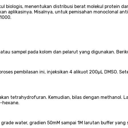
iologis, menentukan distribusi berat molekul protein dan
rkan aplikasinya. Misalnya, untuk pemisahan monoclonal antib
1000.
r atau sampel pada kolom dan pelarut yang digunakan. Ber
roses pembilasan ini, injeksikan 4 alikuot 200µL DMSO. Set
n tetrahydrofuran. Kemudian, bilas dengan methanol. Lalu
n-hexane.
grade water, gradien 50mM sampai 1M larutan buffer yang se