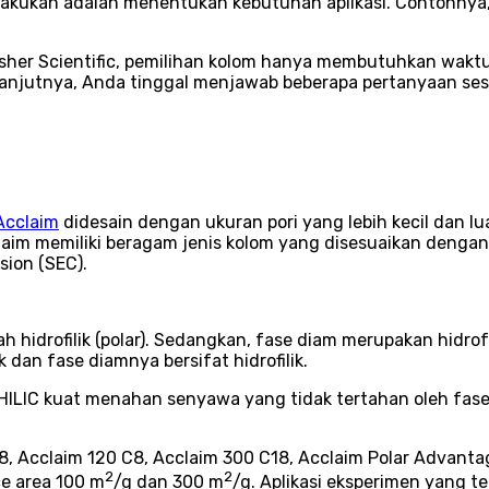
kukan adalah menentukan kebutuhan aplikasi. Contohnya, ke
isher Scientific, pemilihan kolom hanya membutuhkan wakt
lanjutnya, Anda tinggal menjawab beberapa pertanyaan ses
cclaim
didesain dengan ukuran pori yang lebih kecil dan lu
claim memiliki beragam jenis kolom yang disesuaikan dengan 
sion (SEC).
 hidrofilik (polar). Sedangkan, fase diam merupakan hidrofo
 dan fase diamnya bersifat hidrofilik.
m HILIC kuat menahan senyawa yang tidak tertahan oleh fas
18, Acclaim 120 C8, Acclaim 300 C18, Acclaim Polar Advanta
2
2
ce area 100 m
/g dan 300 m
/g. Aplikasi eksperimen yang te