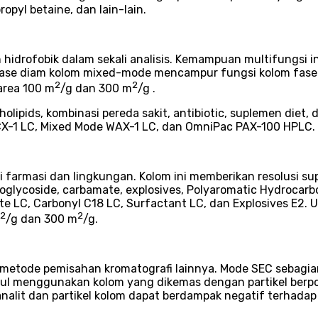
ropyl betaine, dan lain-lain.
 hidrofobik dalam sekali analisis. Kemampuan multifungsi
se diam kolom mixed-mode mencampur fungsi kolom fase ter
2
2
area 100 m
/g dan 300 m
/g .
holipids, kombinasi pereda sakit, antibiotic, suplemen diet
 WCX-1 LC, Mixed Mode WAX-1 LC, dan OmniPac PAX-100 HPLC.
asi farmasi dan lingkungan. Kolom ini memberikan resolusi
noglycoside, carbamate, explosives, Polyaromatic Hydrocar
te LC, Carbonyl C18 LC, Surfactant LC, dan Explosives E2. U
2
2
/g dan 300 m
/g.
 metode pemisahan kromatografi lainnya. Mode SEC sebagian
l menggunakan kolom yang dikemas dengan partikel berpor
analit dan partikel kolom dapat berdampak negatif terhadap r