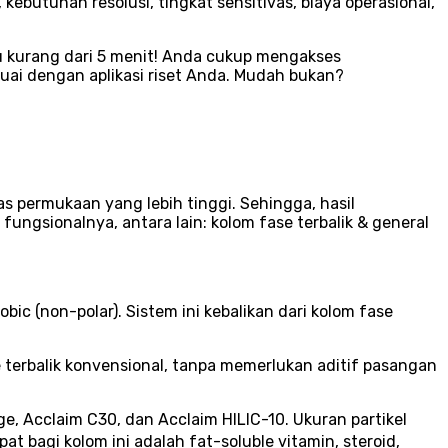
butuhan resolusi, tingkat sensitivas, biaya operasional,
u kurang dari 5 menit! Anda cukup mengakses
uai dengan aplikasi riset Anda. Mudah bukan?
as permukaan yang lebih tinggi. Sehingga, hasil
fungsionalnya, antara lain: kolom fase terbalik & general
bic (non-polar). Sistem ini kebalikan dari kolom fase
e terbalik konvensional, tanpa memerlukan aditif pasangan
ge, Acclaim C30, dan Acclaim HILIC-10. Ukuran partikel
pat bagi kolom ini adalah fat-soluble vitamin, steroid,