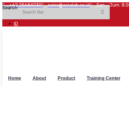
+62 25684030
sales@wiralab.co.id
Sen - Jum: 8.
Search
ID
Home
About
Product
Training Center